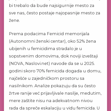
bi trebalo da bude najsigurnije mesto za
sve nas, često postaje najopasnije mesto za
žene.
Prema podacima Femicid memorijala
(Autonomni ženski centar), oko 52% žena
ubijenih u femicidima stradalo je u
sopstvenim domovima, dok noviji izveštaji
(NOVA, Naslovi.net) navode da se u 2025.
godini skoro 70% femicida dogada u domu,
najčešće u zajedničkom prostoru sa
nasilnikom. Analize pokazuju da su često
žrtve ranije već prijavljivale nasilje, medutim,
mere zaštite nisu na adekvatnom nivou
rada da spreče eskalaciju u vidu femicida. U