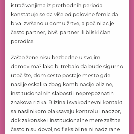
istraživanjima iz prethodnih perioda
konstatuje se da više od polovine femicida
biva izvršeno u domu žrtve, a počinilac je
često partner, bivši partner ili bliski član
porodice.
Zašto žene nisu bezbedne u svojim
domovima? lako bi trebalo da bude sigurno
utočište, dom cesto postaje mesto gde
nasilje eskalira zbog kombinacije blizine,
institucionalnih slabosti i neprepoznatih
znakova rizika. Blizina i svakodnevni kontakt
sa nasilnikom olaksavaju kontrolu i nadzor,
dok zakonske i institucionalne mere zaštite
često nisu dovoljno fleksibilne ni nadzirane