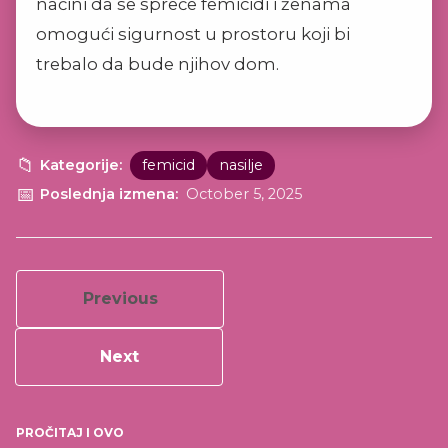
načini da se spreče femicidi i ženama
omogući sigurnost u prostoru koji bi
trebalo da bude njihov dom.
Kategorije:
femicid
nasilje
Poslednja izmena:
October 5, 2025
Previous
Next
PROČITAJ I OVO