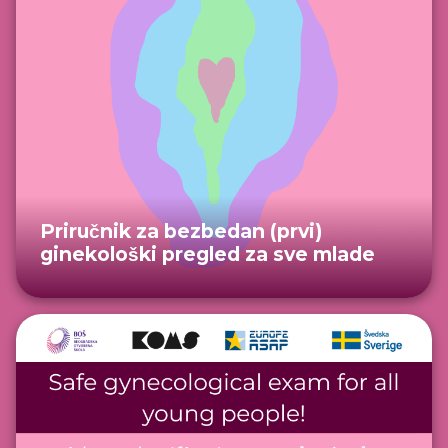
Priručnik za bezbedan (prvi)
ginekološki pregled za sve mlade