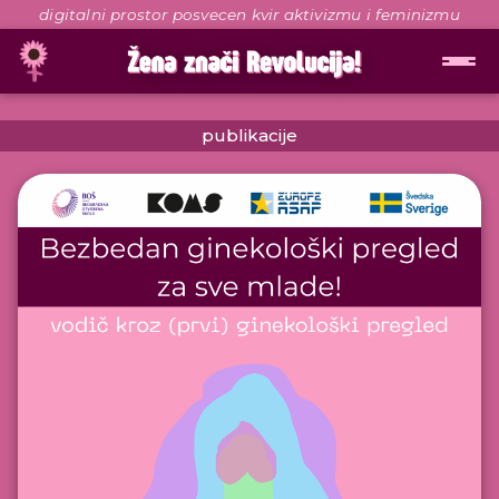
digitalni prostor posvecen kvir aktivizmu i feminizmu
publikacije