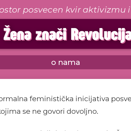
rostor posvecen kvir aktivizmu
o nama
ormalna feministička inicijativa posv
ojima se ne govori dovoljno.