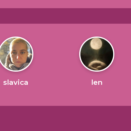
slavica
len