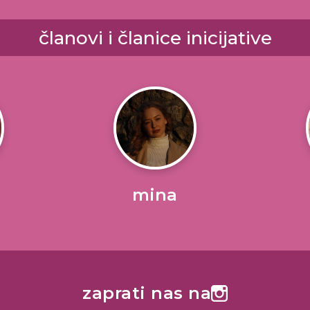
članovi i članice inicijative
mina
zaprati nas na