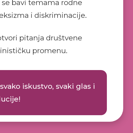
R! se bavi temama rodne
eksizma i diskriminacije.
 otvori pitanja društvene
eminističku promenu.
svako iskustvo, svaki glas i
ucije!