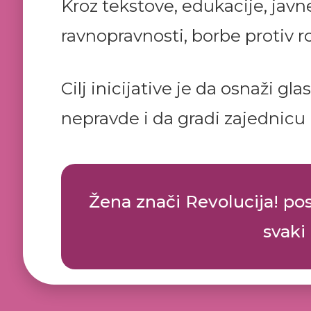
Kroz tekstove, edukacije, jav
ravnopravnosti, borbe protiv r
Cilj inicijative je da osnaži g
nepravde i da gradi zajednicu 
Žena znači Revolucija! post
svaki