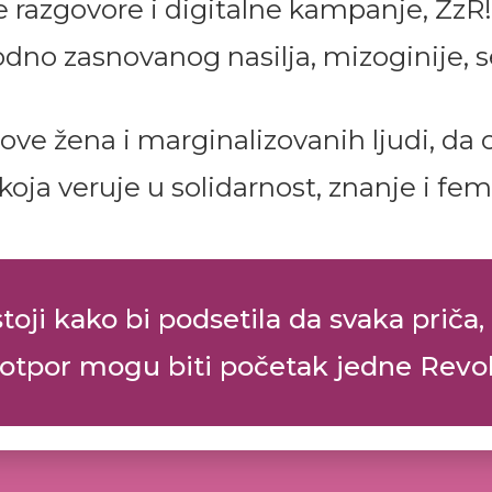
ne razgovore i digitalne kampanje, Žz
odno zasnovanog nasilja, mizoginije, s
lasove žena i marginalizovanih ljudi, da
koja veruje u solidarnost, znanje i f
oji kako bi podsetila da svaka priča, 
 otpor mogu biti početak jedne Revol