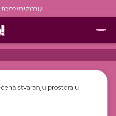
 i feminizmu
ećena stvaranju prostora u